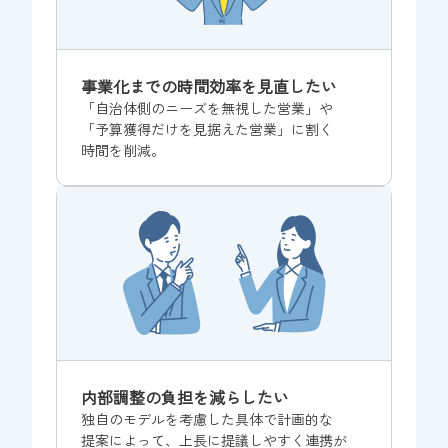
事業化
までの
時間
効率を
見直したい
「自治体
側の
ニーズを
無視した
営業」
や
「予算
獲得
だけを
見据えた
営業」
に
割く
時間を
削減。
内部調整の
負担を
減らしたい
独自の
モデルを
考慮した
具体で
計画的な
提案に
よって、
上長に
提議しやすく
連携が