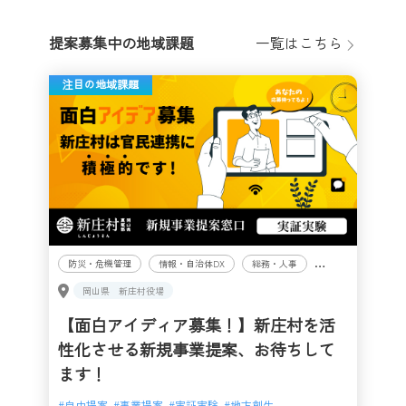
提案募集中の地域課題
一覧はこちら
注目の地域課題
防災・危機管理
情報・自治体DX
総務・人事
企画・地方創生・ま
岡山県
新庄村役場
【面白アイディア募集！】新庄村を活
性化させる新規事業提案、お待ちして
ます！
#
自由提案
#
事業提案
#
実証実験
#
地方創生
#
持続可能なまちづくり