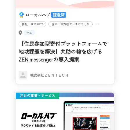
ローカルハブ
認定済
情報・自治体DX
企画・地方創生・まちづくり
住民・市民向け
医
全国
【住民参加型寄付プラットフォームで
地域課題を解決】共助の輪を広げる
ZEN messengerの導入提案
株式会社ＺＥＮＴＥＣＨ
注目の事業・サービス