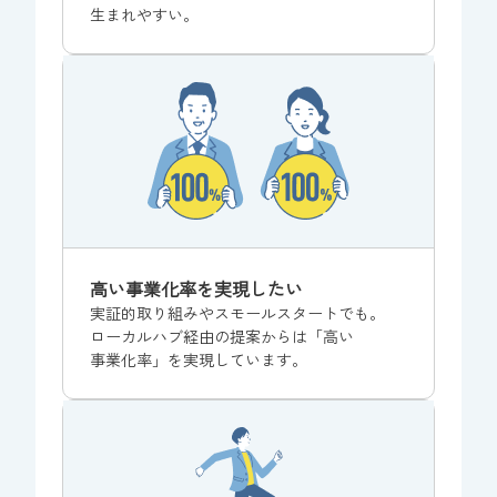
生まれ
やすい。
高い
事業化率を
実現
したい
実証的
取り組みや
スモール
スタート
でも。
ローカルハブ
経由の
提案からは
「高い
事業化率」を
実現
しています。