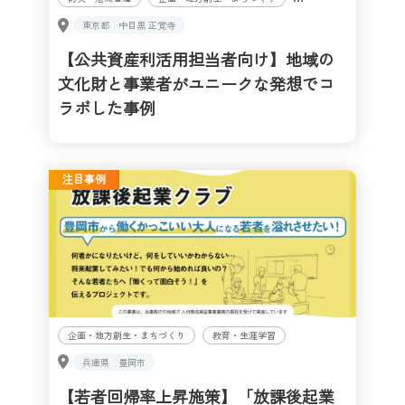
東京都
中目黒 正覚寺
【公共資産利活用担当者向け】地域の
文化財と事業者がユニークな発想でコ
ラボした事例
注目事例
企画・地方創生・まちづくり
教育・生涯学習
兵庫県
豊岡市
【若者回帰率上昇施策】「放課後起業