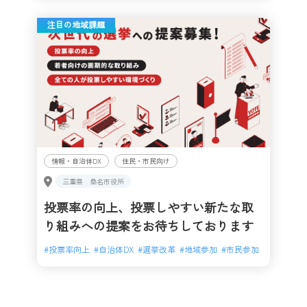
注目の地域課題
情報・自治体DX
住民・市民向け
三重県
桑名市役所
投票率の向上、投票しやすい新たな取
り組みへの提案をお待ちしております
#
投票率向上
#
自治体DX
#
選挙改革
#
地域参加
#
市民参加