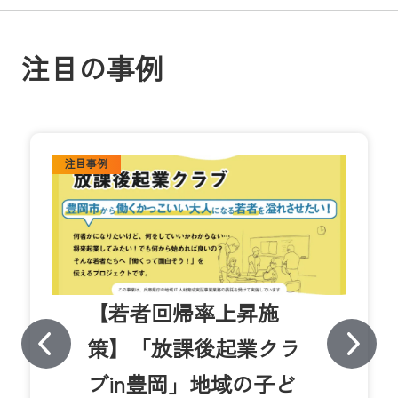
注目の事例
注目事例
【若者回帰率上昇施
策】「放課後起業クラ
ブin豊岡」地域の子ど