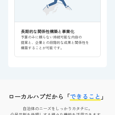
長期的な
関係性
構築と
事業化
予算のみに
頼らない
持続可能な
内容の
提案と、
企業との
段階的な
成果と
関係性を
構築
すること
が
可能です。
ローカルハブ
だから
「
できること
」
自治体の
ニーズを
しっかり
カタチに。
公民共創を
後押しする
様々な
機能を
活用できます。