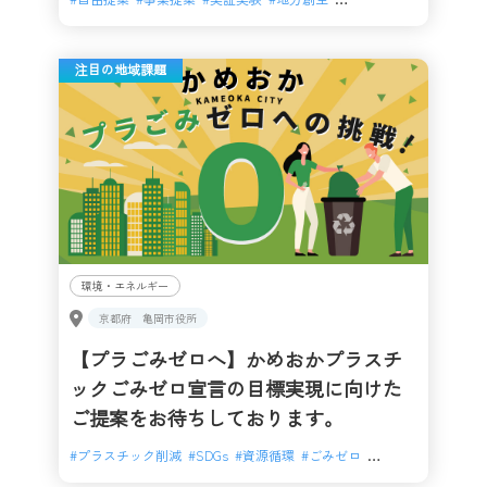
注目の地域課題
環境・エネルギー
京都府
亀岡市役所
【プラごみゼロへ】かめおかプラスチ
ックごみゼロ宣言の目標実現に向けた
ご提案をお待ちしております。
#
プラスチック削減
#
SDGs
#
資源循環
#
ごみゼロ
#
環境保全