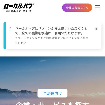
企業の方はこちら
ローカルハブはパソコンからお使い
い
ただくこと
x
で、全ての機能を快適に
ご利
用いただけます。
スマートフォンなどをご利用の方はぜひ
パソコ
ンを
ご利
用
くださ
い
自治体向け
企業・サービスを探す