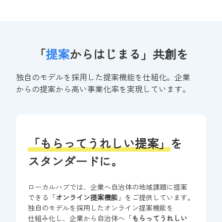
「
提案
から
はじまる」
共創を
独自のモデルを
採用した
提案機能を
仕組化。
企業
からの
提案から
高い
事業化率
を
実現
しています。
「もらってうれしい提案」
を
スタンダードに。
ローカルハブでは、
企業へ
自治体の
地域課題に
提案
できる
「
オンライン
提案機能
」
を
ご提供
して
います。
独自の
モデルを
採用した
オンライン
提案機能
を
仕組み化
し、
企業から自治体へ
「
もらって
うれしい