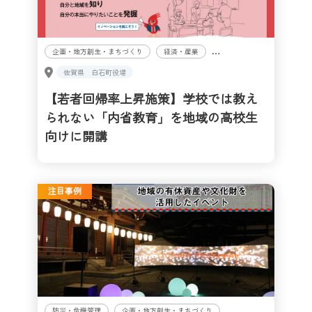
企画・地方創生・まちづくり
経済・産業
教育・生涯学習
佐賀県
白石町役場
【若者回帰率上昇施策】学校では教え
られない「内省教育」を地域の高校生
向けに開講
注目事例
防災・危機管理
企画・地方創生・まちづくり
住民・市民向け
観