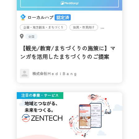
ローカルハブ
認定済
企画・地方創生・まちづくり
住民・市民向け
子ども・子育て
観
全国
【観光/教育/まちづくりの施策に】マ
ンガを活用したまちづくりのご提案
株式会社ＭｅｄｉＢａｎｇ
注目の事業・サービス